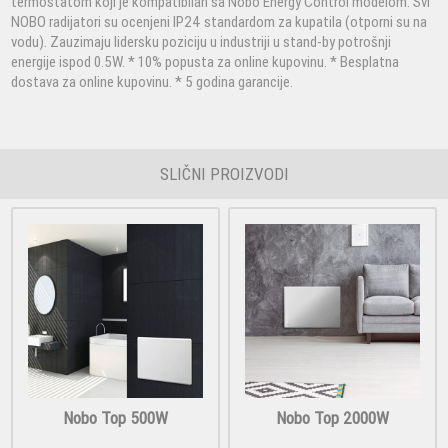
termostatom koji je kompatibilan sa Nobo Energy Control modelom. Svi
NOBO radijatori su ocenjeni IP24 standardom za kupatila (otporni su na
vodu). Zauzimaju lidersku poziciju u industriji u stand-by potrošnji
energije ispod 0.5W. * 10% popusta za online kupovinu. * Besplatna
dostava za online kupovinu. * 5 godina garancije.
SLIČNI PROIZVODI
Nobo Top 500W
Nobo Top 2000W