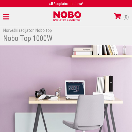
Besplatna dostava!
(
0
)
Norveški radijatori Nobo top
Nobo Top 1000W